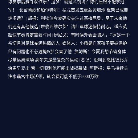
球员季后赛寻欢作乐？追梦：就这么饥渴？你们压根不配拿冠
军！
长留莺歌和珀尔特尔！猛龙首发五虎薪资爆炸 框架已成能
|
走多远？
邮报：利物浦今夏确实关注过塞梅尼奥，至于未来他
|
们还有其他候选
詹俊评维尔茨：请红军球迷保持耐心，适应英
|
超快节奏肯定需要时间
伊尼戈：有时候外表会骗人，C罗是一个
|
亲切且对足球充满热情的人
媒体人：小杨是自家孩子要被保护
|
但有问题也不必遮掩&那会害了他
詹姆斯：今夏我想节省身体
|
尽量远离球场 高尔夫是最复杂的运动
名记：没料到恩比德比乔
|
治更早复出 若一切顺利他可能出战揭幕战
阿斯报：皇马持续关
|
注水晶宫中场沃顿，转会费可能不低于8000万欧
|