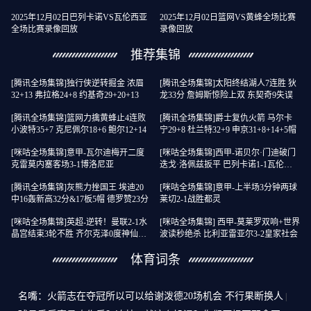
2025年12月02日巴列卡诺VS瓦伦西亚
2025年12月02日篮网VS黄蜂全场比赛
全场比赛录像回放
录像回放
推荐集锦
[腾讯全场集锦]独行侠逆转掘金 浓眉
[腾讯全场集锦]太阳终结湖人7连胜 狄
32+13 弗拉格24+8 约基奇29+20+13
龙33分 詹姆斯惊险上双 东契奇9失误
[腾讯全场集锦]篮网力擒黄蜂止4连败
[腾讯全场集锦]爵士复仇火箭 马尔卡
小波特35+7 克尼佩尔18+6 鲍尔12+14
宁29+8 杜兰特32+9 申京31+8+14+5帽
[咪咕全场集锦]意甲-瓦尔迪梅开二度
[咪咕全场集锦]西甲-诺贝尔·门迪破门
克雷莫内塞客场3-1博洛尼亚
迭戈·洛佩兹扳平 巴列卡诺1-1瓦伦西
亚
[腾讯全场集锦]灰熊力挫国王 埃迪20
[咪咕全场集锦]意甲-上半场3分钟两球
中16轰新高32分&17板5帽 德罗赞23分
莱切2-1战胜都灵
[咪咕全场集锦]英超-逆转！曼联2-1水
[咪咕全场集锦] 西甲-莫莱罗双响+世界
晶宫结束3轮不胜 齐尔克泽0度神仙球
波读秒绝杀 比利亚雷亚尔3-2皇家社会
芒特远射建功
体育词条
名嘴：火箭志在夺冠所以可以给谢泼德20场机会 不行果断换人
|