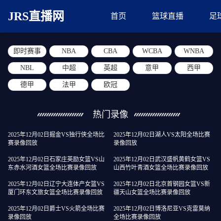
JRS直播网
首页
篮球直播
足
即时赛事
NBA
CBA
WCBA
WNBA
NBL
中超
英超
意甲
西甲
德甲
法甲
欧冠
热门录像
2025年12月02日掘金VS独行侠全场比
2025年12月02日湖人VS太阳全场比赛
赛录像回放
录像回放
2025年12月02日石家庄英励女篮VS山
2025年12月02日武汉盛帆黄鹤女篮VS
东赤水河酒女篮全场比赛录像回放
山西竹叶青酒女篮全场比赛录像回放
2025年12月02日辽宁大连体产女篮VS
2025年12月02日北京首钢园女篮VS新
厦门环东文旅女篮全场比赛录像回放
疆天山女篮全场比赛录像回放
2025年12月02日爵士VS火箭全场比赛
2025年12月02日博洛尼亚VS克雷莫纳
录像回放
全场比赛录像回放